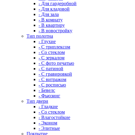
- Для гардеробной
- Для кладовой
- Для зала
- В комнату
- В квартиру
- В новостройку
Тип полотна
- Глухие
- С триплексом
- Со стеклом
- С зеркалом
- С фото печатью
- С патиной
- С гравировкой
- С витражом
- С росписью
- Бевелс
- Фьюзинг
Тип двери
- Гладкие
- Со стеклом
- Влагостойкие
- Эконом
- Элитные
Покрытие