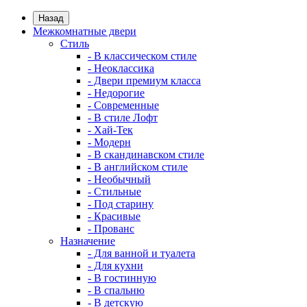
Назад
Межкомнатные двери
Стиль
- В классическом стиле
- Неоклассика
- Двери премиум класса
- Недорогие
- Современные
- В стиле Лофт
- Хай-Тек
- Модерн
- В скандинавском стиле
- В английском стиле
- Необычный
- Стильные
- Под старину
- Красивые
- Прованс
Назначение
- Для ванной и туалета
- Для кухни
- В гостинную
- В спальню
- В детскую