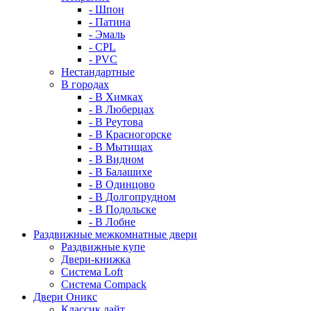
- Шпон
- Патина
- Эмаль
- CPL
- PVC
Нестандартные
В городах
- В Химках
- В Люберцах
- В Реутова
- В Красногорске
- В Мытищах
- В Видном
- В Балашихе
- В Одинцово
- В Долгопрудном
- В Подольске
- В Лобне
Раздвижные межкомнатные двери
Раздвижные купе
Двери-книжка
Система Loft
Система Compack
Двери Оникс
Классик лайт