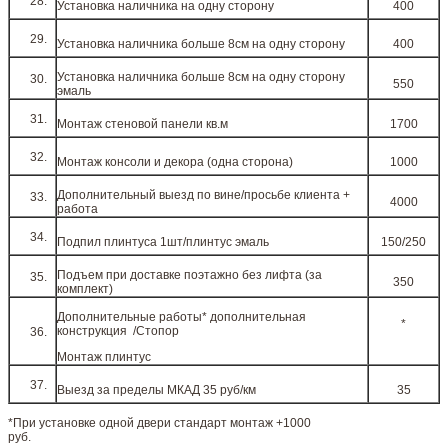
Установка наличника на одну сторону
400
Установка наличника больше 8см на одну сторону
400
Установка наличника больше 8см на одну сторону
550
эмаль
Монтаж стеновой панели кв.м
1700
Монтаж консоли и декора (одна сторона)
1000
Дополнительный выезд по вине/просьбе клиента +
4000
работа
Подпил плинтуса 1шт/плинтус эмаль
150/250
Подъем при доставке поэтажно без лифта (за
350
комплект)
Дополнительные работы* дополнительная
*
конструкция /Стопор
Монтаж плинтус
Выезд за пределы МКАД 35 руб/км
35
*При установке одной двери стандарт монтаж +1000
руб.