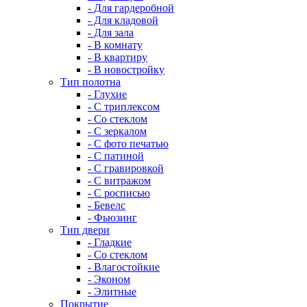
- Для гардеробной
- Для кладовой
- Для зала
- В комнату
- В квартиру
- В новостройку
Тип полотна
- Глухие
- С триплексом
- Со стеклом
- С зеркалом
- С фото печатью
- С патиной
- С гравировкой
- С витражом
- С росписью
- Бевелс
- Фьюзинг
Тип двери
- Гладкие
- Со стеклом
- Влагостойкие
- Эконом
- Элитные
Покрытие