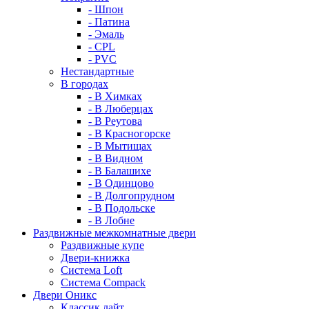
- Шпон
- Патина
- Эмаль
- CPL
- PVC
Нестандартные
В городах
- В Химках
- В Люберцах
- В Реутова
- В Красногорске
- В Мытищах
- В Видном
- В Балашихе
- В Одинцово
- В Долгопрудном
- В Подольске
- В Лобне
Раздвижные межкомнатные двери
Раздвижные купе
Двери-книжка
Система Loft
Система Compack
Двери Оникс
Классик лайт