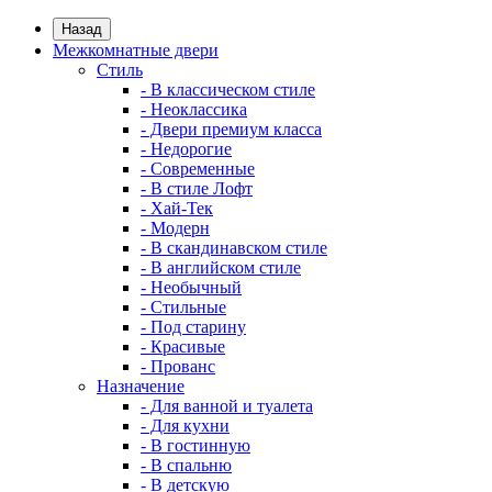
Назад
Межкомнатные двери
Стиль
- В классическом стиле
- Неоклассика
- Двери премиум класса
- Недорогие
- Современные
- В стиле Лофт
- Хай-Тек
- Модерн
- В скандинавском стиле
- В английском стиле
- Необычный
- Стильные
- Под старину
- Красивые
- Прованс
Назначение
- Для ванной и туалета
- Для кухни
- В гостинную
- В спальню
- В детскую