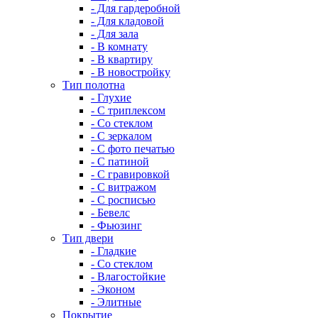
- Для гардеробной
- Для кладовой
- Для зала
- В комнату
- В квартиру
- В новостройку
Тип полотна
- Глухие
- С триплексом
- Со стеклом
- С зеркалом
- С фото печатью
- С патиной
- С гравировкой
- С витражом
- С росписью
- Бевелс
- Фьюзинг
Тип двери
- Гладкие
- Со стеклом
- Влагостойкие
- Эконом
- Элитные
Покрытие