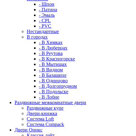
- Шпон
- Патина
- Эмаль
- CPL
- PVC
Нестандартные
В городах
- В Химках
- В Люберцах
- В Реутова
- В Красногорске
- В Мытищах
- В Видном
- В Балашихе
- В Одинцово
- В Долгопрудном
- В Подольске
- В Лобне
Раздвижные межкомнатные двери
Раздвижные купе
Двери-книжка
Система Loft
Система Compack
Двери Оникс
Классик лайт