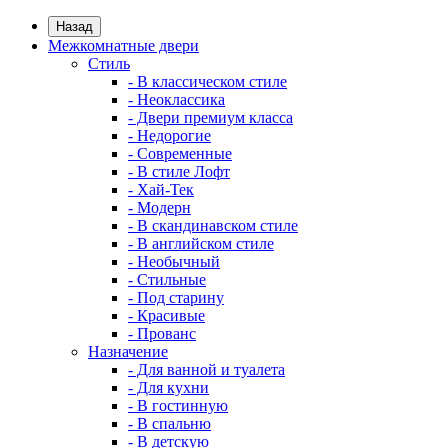
Назад
Межкомнатные двери
Стиль
- В классическом стиле
- Неоклассика
- Двери премиум класса
- Недорогие
- Современные
- В стиле Лофт
- Хай-Тек
- Модерн
- В скандинавском стиле
- В английском стиле
- Необычный
- Стильные
- Под старину
- Красивые
- Прованс
Назначение
- Для ванной и туалета
- Для кухни
- В гостинную
- В спальню
- В детскую