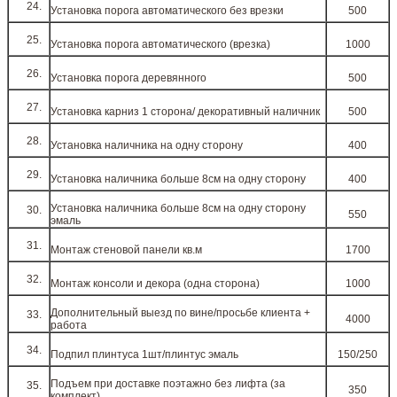
Установка порога автоматического без врезки
500
Установка порога автоматического (врезка)
1000
Установка порога деревянного
500
Установка карниз 1 сторона/ декоративный наличник
500
Установка наличника на одну сторону
400
Установка наличника больше 8см на одну сторону
400
Установка наличника больше 8см на одну сторону
550
эмаль
Монтаж стеновой панели кв.м
1700
Монтаж консоли и декора (одна сторона)
1000
Дополнительный выезд по вине/просьбе клиента +
4000
работа
Подпил плинтуса 1шт/плинтус эмаль
150/250
Подъем при доставке поэтажно без лифта (за
350
комплект)