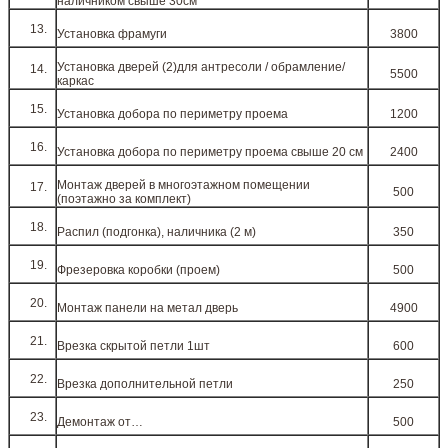
наличником свыше 30см
Установка фрамуги
3800
Установка дверей (2)для антресоли / обрамление/
5500
каркас
Установка добора по периметру проема
1200
Установка добора по периметру проема свыше 20 см
2400
Монтаж дверей в многоэтажном помещении
500
(поэтажно за комплект)
Распил (подгонка), наличника (2 м)
350
Фрезеровка коробки (проем)
500
Монтаж панели на метал дверь
4900
Врезка скрытой петли 1шт
600
Врезка дополнительной петли
250
Демонтаж от…
500