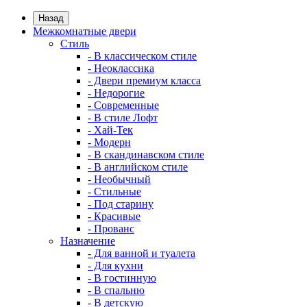
Назад
Межкомнатные двери
Стиль
- В классическом стиле
- Неоклассика
- Двери премиум класса
- Недорогие
- Современные
- В стиле Лофт
- Хай-Тек
- Модерн
- В скандинавском стиле
- В английском стиле
- Необычный
- Стильные
- Под старину
- Красивые
- Прованс
Назначение
- Для ванной и туалета
- Для кухни
- В гостинную
- В спальню
- В детскую