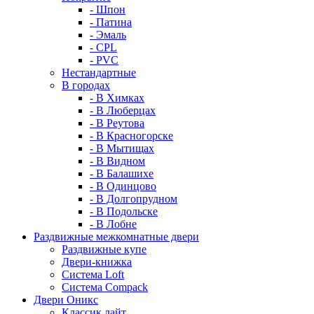
- Шпон
- Патина
- Эмаль
- CPL
- PVC
Нестандартные
В городах
- В Химках
- В Люберцах
- В Реутова
- В Красногорске
- В Мытищах
- В Видном
- В Балашихе
- В Одинцово
- В Долгопрудном
- В Подольске
- В Лобне
Раздвижные межкомнатные двери
Раздвижные купе
Двери-книжка
Система Loft
Система Compack
Двери Оникс
Классик лайт