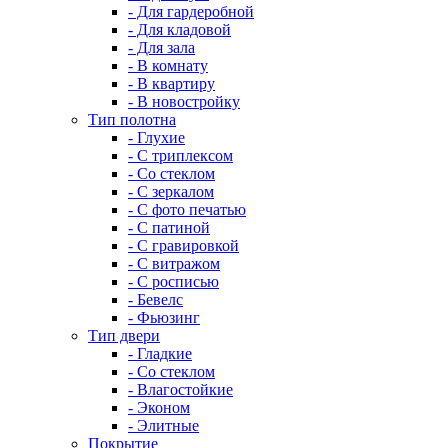
- Для гардеробной
- Для кладовой
- Для зала
- В комнату
- В квартиру
- В новостройку
Тип полотна
- Глухие
- С триплексом
- Со стеклом
- С зеркалом
- С фото печатью
- С патиной
- С гравировкой
- С витражом
- С росписью
- Бевелс
- Фьюзинг
Тип двери
- Гладкие
- Со стеклом
- Влагостойкие
- Эконом
- Элитные
Покрытие