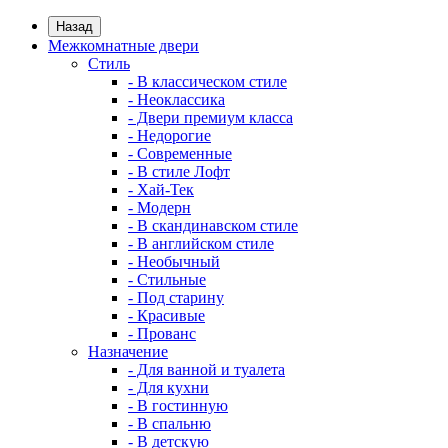
Назад
Межкомнатные двери
Стиль
- В классическом стиле
- Неоклассика
- Двери премиум класса
- Недорогие
- Современные
- В стиле Лофт
- Хай-Тек
- Модерн
- В скандинавском стиле
- В английском стиле
- Необычный
- Стильные
- Под старину
- Красивые
- Прованс
Назначение
- Для ванной и туалета
- Для кухни
- В гостинную
- В спальню
- В детскую