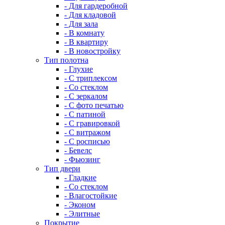
- Для гардеробной
- Для кладовой
- Для зала
- В комнату
- В квартиру
- В новостройку
Тип полотна
- Глухие
- С триплексом
- Со стеклом
- С зеркалом
- С фото печатью
- С патиной
- С гравировкой
- С витражом
- С росписью
- Бевелс
- Фьюзинг
Тип двери
- Гладкие
- Со стеклом
- Влагостойкие
- Эконом
- Элитные
Покрытие