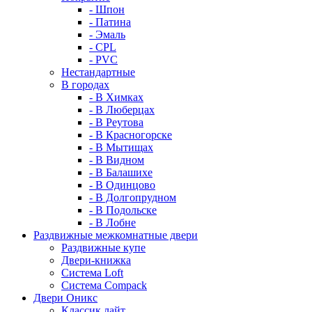
- Шпон
- Патина
- Эмаль
- CPL
- PVC
Нестандартные
В городах
- В Химках
- В Люберцах
- В Реутова
- В Красногорске
- В Мытищах
- В Видном
- В Балашихе
- В Одинцово
- В Долгопрудном
- В Подольске
- В Лобне
Раздвижные межкомнатные двери
Раздвижные купе
Двери-книжка
Система Loft
Система Compack
Двери Оникс
Классик лайт