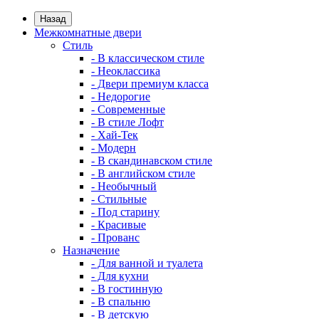
Назад
Межкомнатные двери
Стиль
- В классическом стиле
- Неоклассика
- Двери премиум класса
- Недорогие
- Современные
- В стиле Лофт
- Хай-Тек
- Модерн
- В скандинавском стиле
- В английском стиле
- Необычный
- Стильные
- Под старину
- Красивые
- Прованс
Назначение
- Для ванной и туалета
- Для кухни
- В гостинную
- В спальню
- В детскую