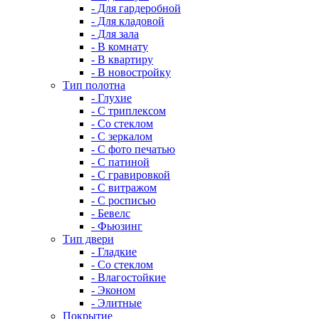
- Для гардеробной
- Для кладовой
- Для зала
- В комнату
- В квартиру
- В новостройку
Тип полотна
- Глухие
- С триплексом
- Со стеклом
- С зеркалом
- С фото печатью
- С патиной
- С гравировкой
- С витражом
- С росписью
- Бевелс
- Фьюзинг
Тип двери
- Гладкие
- Со стеклом
- Влагостойкие
- Эконом
- Элитные
Покрытие