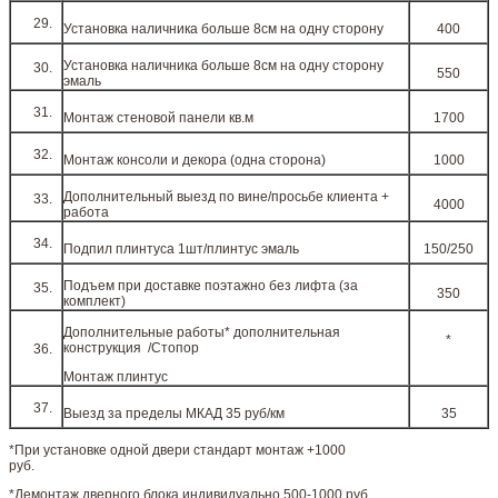
Установка наличника больше 8см на одну сторону
400
Установка наличника больше 8см на одну сторону
550
эмаль
Монтаж стеновой панели кв.м
1700
Монтаж консоли и декора (одна сторона)
1000
Дополнительный выезд по вине/просьбе клиента +
4000
работа
Подпил плинтуса 1шт/плинтус эмаль
150/250
Подъем при доставке поэтажно без лифта (за
350
комплект)
Дополнительные работы* дополнительная
*
конструкция /Стопор
Монтаж плинтус
Выезд за пределы МКАД 35 руб/км
35
*При установке одной двери стандарт монтаж +1000
руб.
*Демонтаж дверного блока индивидуально 500-1000 руб.