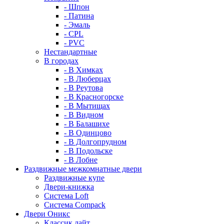
- Шпон
- Патина
- Эмаль
- CPL
- PVC
Нестандартные
В городах
- В Химках
- В Люберцах
- В Реутова
- В Красногорске
- В Мытищах
- В Видном
- В Балашихе
- В Одинцово
- В Долгопрудном
- В Подольске
- В Лобне
Раздвижные межкомнатные двери
Раздвижные купе
Двери-книжка
Система Loft
Система Compack
Двери Оникс
Классик лайт