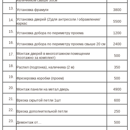
наличником свыше 30см
Установка фрамуги
3800
Установка дверей (2)для антресоли / обрамление/
5500
каркас
Установка добора по периметру проема
1200
Установка добора по периметру проема свыше 20 см
2400
Монтаж дверей в многоэтажном помещении
500
(поэтажно за комплект)
Распил (подгонка), наличника (2 м)
350
Фрезеровка коробки (проем)
500
Монтаж панели на метал дверь
4900
Врезка скрытой петли 1шт
600
Врезка дополнительной петли
250
Демонтаж от…
500