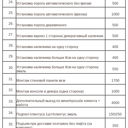
Установка порога автоматического без врезки
500
Установка порога автоматического (врезка)
1000
Установка порога деревянного
500
Установка карниз 1 сторона/ декоративный наличник
500
Установка наличника на одну сторону
400
Установка наличника больше 8см на одну сторону
400
Установка наличника больше 8см на одну сторону
550
эмаль
Монтаж стеновой панели кв.м
1700
Монтаж консоли и декора (одна сторона)
1000
Дополнительный выезд по вине/просьбе клиента +
4000
работа
Подпил плинтуса 1шт/плинтус эмаль
150/250
Подъем при доставке поэтажно без лифта (за
350
комплект)