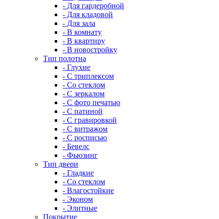
- Для гардеробной
- Для кладовой
- Для зала
- В комнату
- В квартиру
- В новостройку
Тип полотна
- Глухие
- С триплексом
- Со стеклом
- С зеркалом
- С фото печатью
- С патиной
- С гравировкой
- С витражом
- С росписью
- Бевелс
- Фьюзинг
Тип двери
- Гладкие
- Со стеклом
- Влагостойкие
- Эконом
- Элитные
Покрытие