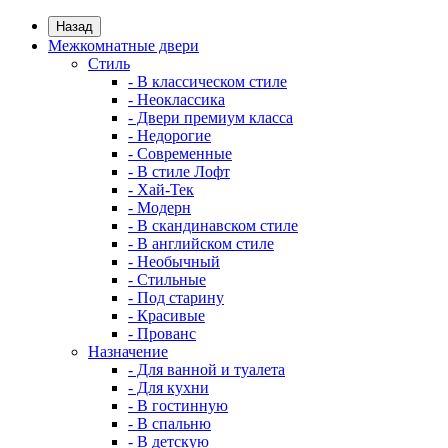
Назад
Межкомнатные двери
Стиль
- В классическом стиле
- Неоклассика
- Двери премиум класса
- Недорогие
- Современные
- В стиле Лофт
- Хай-Тек
- Модерн
- В скандинавском стиле
- В английском стиле
- Необычный
- Стильные
- Под старину
- Красивые
- Прованс
Назначение
- Для ванной и туалета
- Для кухни
- В гостинную
- В спальню
- В детскую