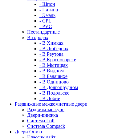
- Шпон
- Патина
- Эмаль
- CPL
- PVC
Нестандартные
В городах
- В Химках
- В Люберцах
- В Реутова
- В Красногорске
- В Мытищах
- В Видном
- В Балашихе
- В Одинцово
- В Долгопрудном
- В Подольске
- В Лобне
Раздвижные межкомнатные двери
Раздвижные купе
Двери-книжка
Система Loft
Система Compack
Двери Оникс
Классик лайт